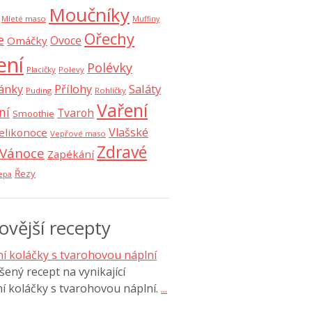
Moučníky
Mleté maso
Muffiny
Ořechy
e
Ovoce
Omáčky
ení
Polévky
Placičky
Polevy
Saláty
ánky
Přílohy
Puding
Rohlíčky
Vaření
ní
Tvaroh
Smoothie
Vlašské
elikonoce
Vepřové maso
Zdravé
Vánoce
Zapékání
Řezy
epa
ovější recepty
í koláčky s tvarohovou náplní
ený recept na vynikající
í koláčky s tvarohovou náplní.
...