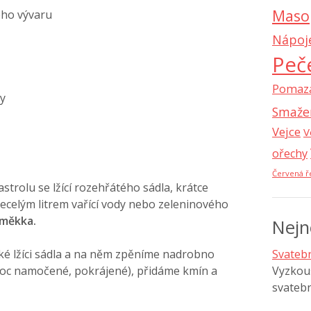
Maso
ého vývaru
Nápoj
Peč
Pomaz
y
Smaže
Vejce
V
ořechy
Červená ř
trolu se lžící rozehřátého sádla, krátce
celým litrem vařící vody nebo zeleninového
oměkka.
Nejn
ké lžíci sádla a na něm zpěníme nadrobno
Svatebn
noc namočené, pokrájené), přidáme kmín a
Vyzkouš
svatebn