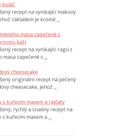
 koláč
ený recept na vynikající makový
jehož základem je kromě
...
 mletého masa zapečené s
rovou kaší
ený recept na vynikající ragú z
o masa zapečené s
...
dový cheesecake
ený originální recept na pečený
dový cheesecake, jehož
...
 s kuřecím masem a rajčaty
ený, rychlý a snadný recept na
y s kuřecím masem a
...