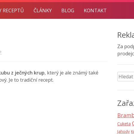
Y RECEPTŮ
ČLÁNKY
BLOG
KONTAKT
Rek
Za pod
e
prodejc
ubu z ječných krup
, který je ale známý také
Vyhled
ý. Je to tradiční recept.
Zařa
Bramb
Cuketa
Jahody
K