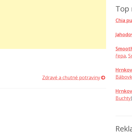
Top 
Chia p
Jahodo
Smooth
řepa
,
S
Hrnkov
Bábovk
Zdravé a chutné potraviny
Hrnkov
Buchty
Rek