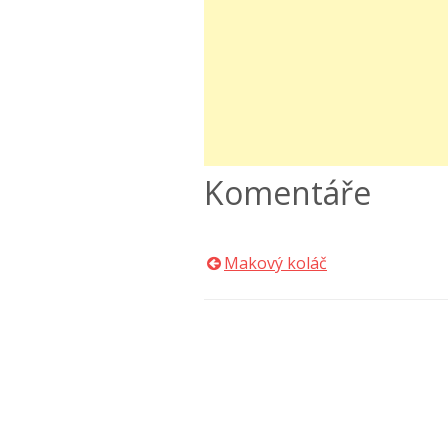
Komentáře
Makový koláč
Navigace
pro
příspěvek