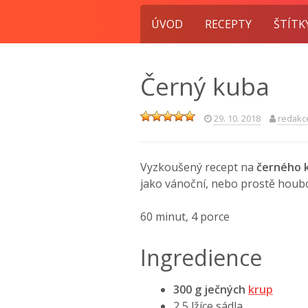
ÚVOD
RECEPTY
ŠTÍTK
Černý kuba
29. 10. 2018
redakc
Vyzkoušený recept na
černého k
jako vánoční, nebo prostě houbov
60 minut, 4 porce
Ingredience
300 g ječných
krup
2,5 lžíce sádla