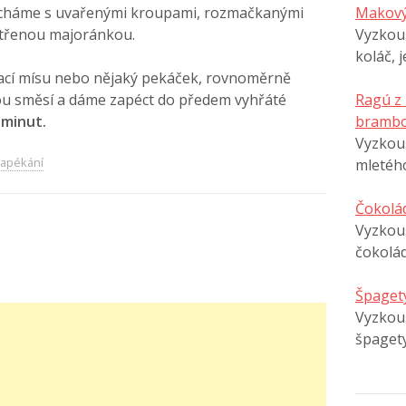
háme s uvařenými kroupami, rozmačkanými
Makový
utřenou majoránkou.
Vyzkouš
koláč, 
cí mísu nebo nějaký pekáček, rovnoměrně
u směsí a dáme zapéct do předem vyhřáté
Ragú z
 minut.
brambo
Vyzkouš
apékání
mletéh
Čokolá
Vyzkouš
čokolá
Špagety
Vyzkouš
špaget