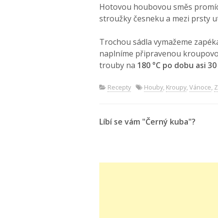
Hotovou houbovou směs promíc
stroužky česneku a mezi prsty 
Trochou sádla vymažeme zapéka
naplníme připravenou kroupovo
trouby na
180 °C po dobu asi 30
Recepty
Houby
,
Kroupy
,
Vánoce
,
Z
Líbí se vám "Černý kuba"?