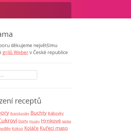
lama
poru děkujeme největšímu
i
grilů Weber
v České republice
ávání
zení receptů
ory
Buchty
Bábovky
Bramboráky
Cukroví
Hrnkové
Dorty
Houby
Jablka
Koláče
Kuřecí maso
Kokos
nedlíky