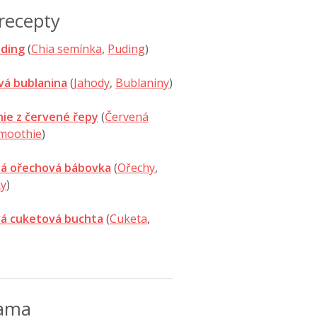
recepty
uding
(
Chia semínka
,
Puding
)
vá bublanina
(
Jahody
,
Bublaniny
)
ie z červené řepy
(
Červená
moothie
)
á ořechová bábovka
(
Ořechy
,
y
)
á cuketová buchta
(
Cuketa
,
)
lama