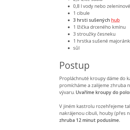
0,8 l vody nebo zeleninov
1 cibule
3 hrsti sušených
hub
1 lžička drceného kmínu
3 stroužky česneku
1 hrstka sušené majoránk
sůl
Postup
Propláchnuté kroupy dáme do kas
promícháme a zalijeme zhruba ne
vývaru.
Uvaříme kroupy do pol
V jiném kastrolu rozehřejeme ta
nakrájenou cibuli, houby (přes 
zhruba 12 minut podusíme.