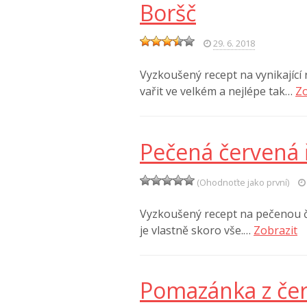
Boršč
29. 6. 2018
Vyzkoušený recept na vynikající
vařit ve velkém a nejlépe tak…
Zo
Pečená červená 
(Ohodnoťte jako první)
Vyzkoušený recept na pečenou če
je vlastně skoro vše.…
Zobrazit
Pomazánka z če