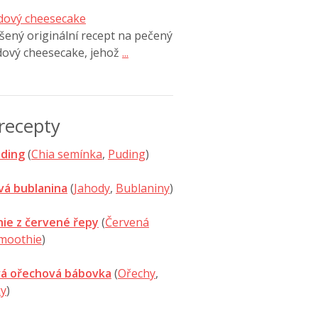
dový cheesecake
ený originální recept na pečený
dový cheesecake, jehož
...
recepty
uding
(
Chia semínka
,
Puding
)
vá bublanina
(
Jahody
,
Bublaniny
)
ie z červené řepy
(
Červená
moothie
)
á ořechová bábovka
(
Ořechy
,
y
)