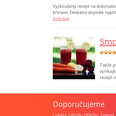
Vyzkoušený recept na dokonalo
křenem. Delikátní doplněk nap
Zobrazit
Smo
Takže pr
vynikají
recept 
Doporučujeme
Cuketa
,
Jahody
,
Ořechy
,
Tvaroh
,