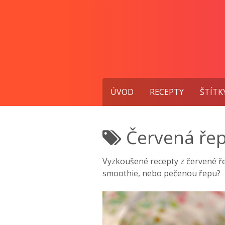
Přejít
k
obsahu
ÚVOD
RECEPTY
ŠTÍTK
Červená ře
Vyzkoušené recepty z červené ře
smoothie, nebo pečenou řepu?