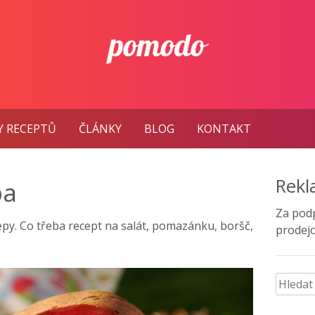
Y RECEPTŮ
ČLÁNKY
BLOG
KONTAKT
Rek
pa
Za pod
py. Co třeba recept na salát, pomazánku, boršč,
prodejc
Vyhled