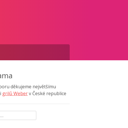
lama
poru děkujeme největšímu
i
grilů Weber
v České republice
ávání