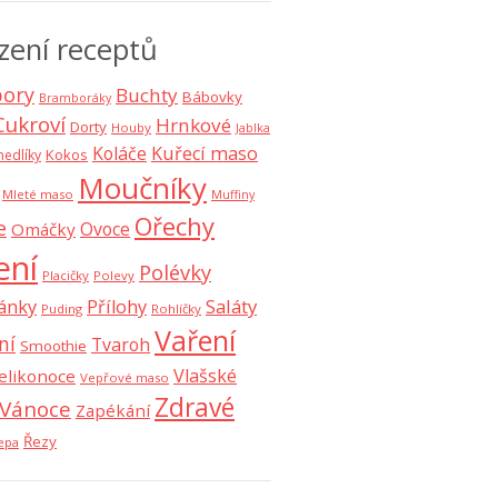
zení receptů
ory
Buchty
Bábovky
Bramboráky
Cukroví
Hrnkové
Dorty
Houby
Jablka
Koláče
Kuřecí maso
Kokos
nedlíky
Moučníky
Mleté maso
Muffiny
Ořechy
e
Ovoce
Omáčky
ení
Polévky
Placičky
Polevy
Saláty
ánky
Přílohy
Puding
Rohlíčky
Vaření
ní
Tvaroh
Smoothie
Vlašské
elikonoce
Vepřové maso
Zdravé
Vánoce
Zapékání
Řezy
epa