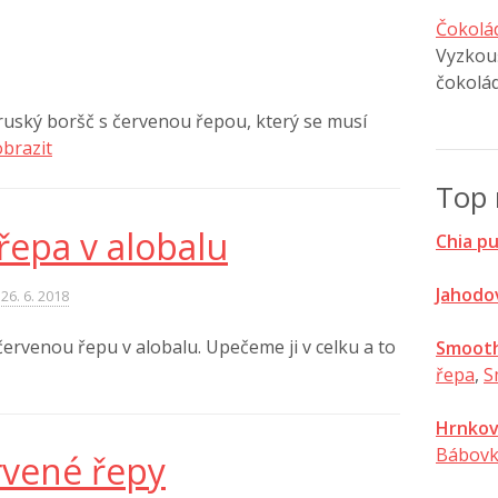
Čokolá
Vyzkouš
čokolá
 ruský boršč s červenou řepou, který se musí
brazit
Top 
řepa v alobalu
Chia p
Jahodo
26. 6. 2018
rvenou řepu v alobalu. Upečeme ji v celku a to
Smooth
řepa
,
S
Hrnkov
Bábovk
rvené řepy