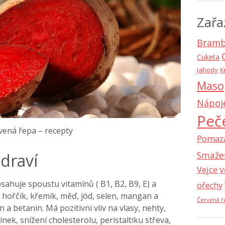
Zařa
Bramb
Cuketa
Jahody
K
Maso
Nápoj
Peč
vená řepa – recepty
Pomaz
Smaže
draví
Vejce
V
bsahuje spoustu vitamínů ( B1, B2, B9, E) a
ořechy
, hořčík, křemík, měď, jód, selen, mangan a
Červená ř
n a betanin. Má pozitivní vliv na vlasy, nehty,
inek, snížení cholesterolu, peristaltiku střeva,