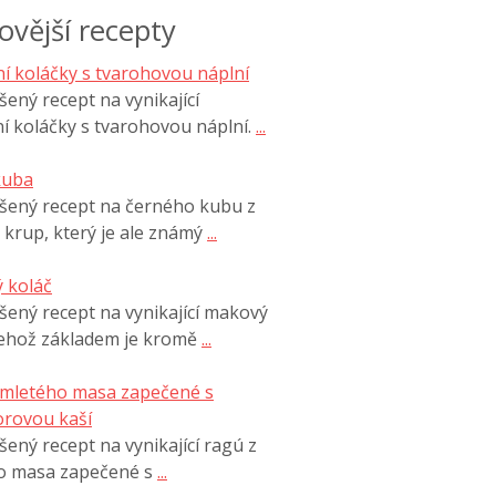
ovější recepty
í koláčky s tvarohovou náplní
ený recept na vynikající
í koláčky s tvarohovou náplní.
...
kuba
šený recept na černého kubu z
 krup, který je ale známý
...
 koláč
ený recept na vynikající makový
jehož základem je kromě
...
 mletého masa zapečené s
rovou kaší
ený recept na vynikající ragú z
o masa zapečené s
...