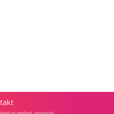
takt
ápad na zlepšení, spolupráci,