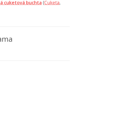
á cuketová buchta
(
Cuketa
,
)
lama