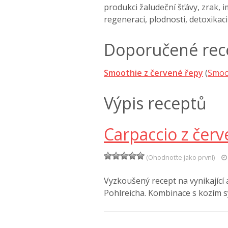
produkci žaludeční šťávy, zrak, 
regeneraci, plodnosti, detoxikac
Doporučené rec
Smoothie z červené řepy
(
Smoo
Výpis receptů
Carpaccio z čer
(Ohodnoťte jako první)
Vyzkoušený recept na vynikající 
Pohlreicha. Kombinace s kozím 