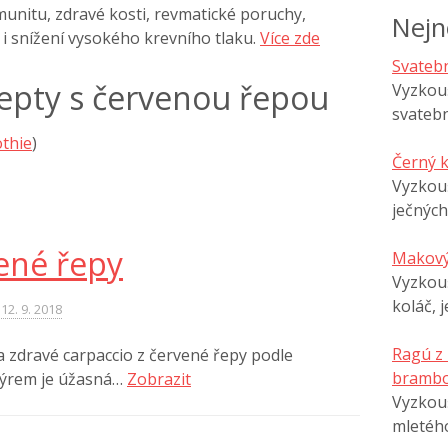
imunitu, zdravé kosti, revmatické poruchy,
Nejn
i i snížení vysokého krevního tlaku.
Více zde
Svatebn
epty s červenou řepou
Vyzkouš
svatebn
thie
)
Černý 
Vyzkou
ječných
vené řepy
Makový
Vyzkouš
koláč, 
12. 9. 2018
Ragú z
a zdravé carpaccio z červené řepy podle
brambo
sýrem je úžasná…
Zobrazit
Vyzkouš
mletéh