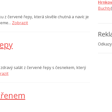
Hrnkov
Buchty
z červené řepy, která skvěle chutná a navíc je
ůžeme…
Zobrazit
Rek
řepy
Odkazy
zdravý salát z červené řepy s česnekem, který
razit
 křenem