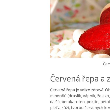
Čer
Červená řepa a z
Červená řepa je velice zdravá. O
minerálů (draslík, vápník, železo
další), betakaroten, pektin, betai
pleť a kůži, tvorbu červených krv