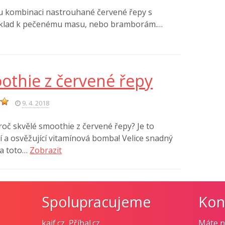
u kombinaci nastrouhané červené řepy s
říklad k pečenému masu, nebo bramborám.…
othie z červené řepy
9. 4. 2018
oč skvělé smoothie z červené řepy? Je to
cí a osvěžující vitamínová bomba! Velice snadný
na toto…
Zobrazit
Spolupracujeme
Kon
kajf.cz
,
Příbal.cz
Máte n