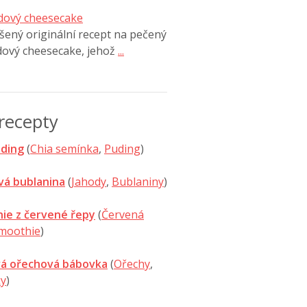
dový cheesecake
ený originální recept na pečený
dový cheesecake, jehož
...
recepty
uding
(
Chia semínka
,
Puding
)
vá bublanina
(
Jahody
,
Bublaniny
)
ie z červené řepy
(
Červená
moothie
)
á ořechová bábovka
(
Ořechy
,
y
)