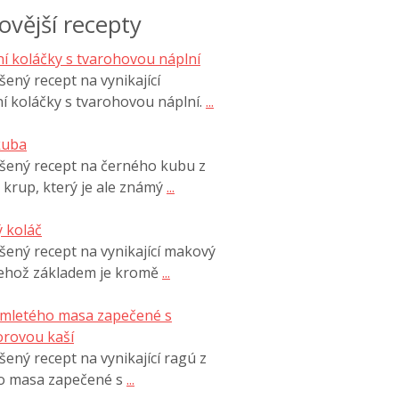
ovější recepty
í koláčky s tvarohovou náplní
ený recept na vynikající
í koláčky s tvarohovou náplní.
...
kuba
šený recept na černého kubu z
 krup, který je ale známý
...
 koláč
ený recept na vynikající makový
jehož základem je kromě
...
 mletého masa zapečené s
rovou kaší
ený recept na vynikající ragú z
o masa zapečené s
...