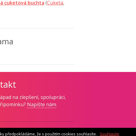
á cuketová buchta
(
Cuketa
,
)
lama
takt
ápad na zlepšení, spolupráci,
připomínku?
Napište nám
.
ky předpokládáme, že s použitím cookies souhlasíte.
Souhlasím