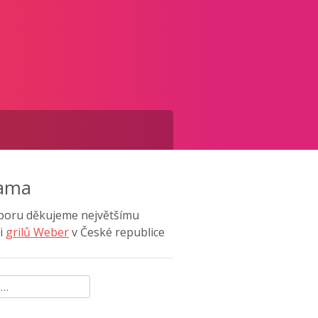
lama
poru děkujeme největšímu
i
grilů Weber
v České republice
ávání