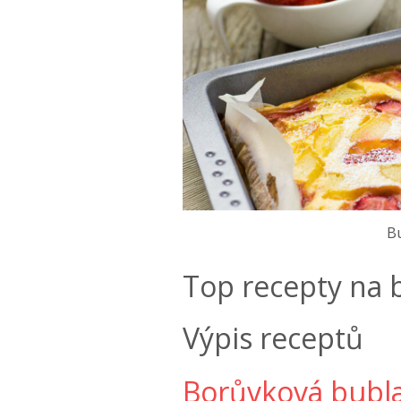
Bu
Top recepty na 
Výpis receptů
Borůvková bubl