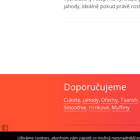
jahody, ideálně pokud právě ro
Doporučujeme
Cuketa
,
Jahody
,
Ořechy
,
Tvaroh
,
Smoothie
,
Hrnkové
,
Muffiny
© Pomodo
Užíváme cookies, abychom vám zajistili co možná nejsnadnější p