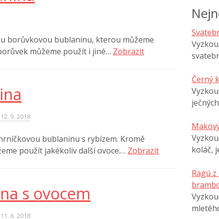
Nejn
Svatebn
ou borůvkovou bublaninu, kterou můžeme
Vyzkouš
 borůvek můžeme použít i jiné…
Zobrazit
svatebn
Černý 
ina
Vyzkou
ječných
12. 9. 2018
Makový
Vyzkouš
 hrníčkovou bublaninu s rybízem. Kromě
koláč, 
eme použít jakékoliv další ovoce.…
Zobrazit
Ragú z
brambo
ina s ovocem
Vyzkouš
mletéh
11. 6. 2018