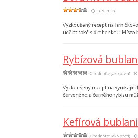
13. 9. 2018
Vyzkoušený recept na hrníčkov
udělat také s drobenkou. Místo
Rybízová bublan
(Ohodnoťte jako první)
Vyzkoušený recept na vynikající
červeného a černého rybízu můž
Kefírová bublan
(Ohodnoťte jako první)