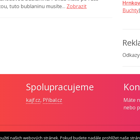
Hrnkov
stou, tuto bublaninu musíte…
Zobrazit
Buchty
Rek
Odkazy
Spolupracujeme
Kon
kajf.cz
,
Příbal.cz
Máte n
nebo 
oužití našich webových stránek. Pokud budete nadále prohlížet naše strán