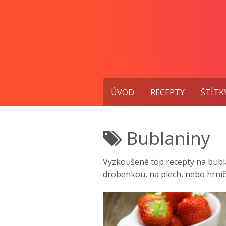
Přejít
k
obsahu
ÚVOD
RECEPTY
ŠTÍTK
Bublaniny
Vyzkoušené top recepty na bubla
drobenkou, na plech, nebo hrní