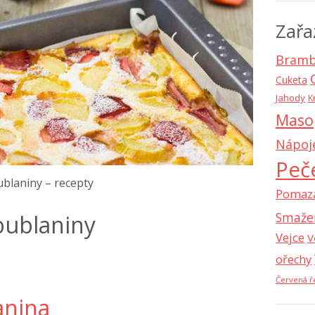
Zařa
Bramb
Cuketa
Jahody
K
Maso
Nápoj
Peč
blaniny – recepty
Pomaz
Smaže
bublaniny
Vejce
V
ořechy
Červená ř
anina