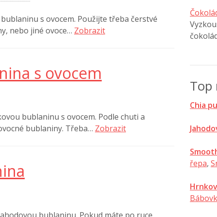
Čokolá
bublaninu s ovocem. Použijte třeba čerstvé
Vyzkouš
iny, nebo jiné ovoce…
Zobrazit
čokolá
nina s ovocem
Top 
Chia p
ovou bublaninu s ovocem. Podle chuti a
Jahodo
 ovocné bublaniny. Třeba…
Zobrazit
Smooth
řepa
,
S
nina
Hrnkov
Bábovk
í jahodovou bublaninu. Pokud máte po ruce