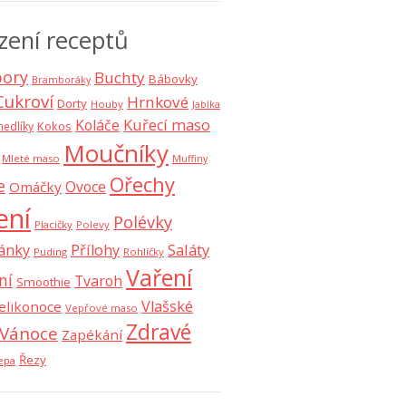
zení receptů
ory
Buchty
Bábovky
Bramboráky
Cukroví
Hrnkové
Dorty
Houby
Jablka
Koláče
Kuřecí maso
Kokos
nedlíky
Moučníky
Mleté maso
Muffiny
Ořechy
e
Ovoce
Omáčky
ení
Polévky
Placičky
Polevy
Saláty
ánky
Přílohy
Puding
Rohlíčky
Vaření
ní
Tvaroh
Smoothie
Vlašské
elikonoce
Vepřové maso
Zdravé
Vánoce
Zapékání
Řezy
epa