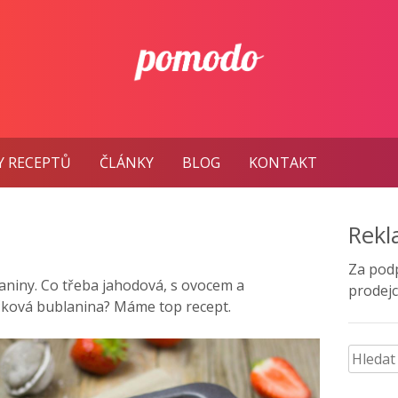
Y RECEPTŮ
ČLÁNKY
BLOG
KONTAKT
Rek
Za pod
niny. Co třeba jahodová, s ovocem a
prodejc
čková bublanina? Máme top recept.
Vyhled