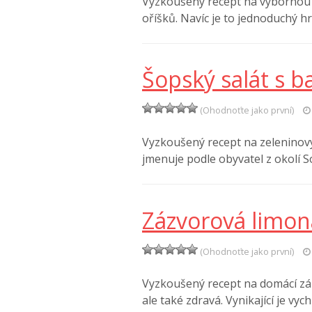
Vyzkoušený recept na výbornou 
oříšků. Navíc je to jednoduchý h
Šopský salát s 
(Ohodnoťte jako první)
Vyzkoušený recept na zeleninov
jmenuje podle obyvatel z okolí 
Zázvorová limo
(Ohodnoťte jako první)
Vyzkoušený recept na domácí záz
ale také zdravá. Vynikající je vy