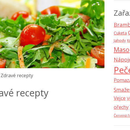
Zařa
Bramb
Cuketa
Jahody
K
Maso
Nápoj
Peč
Zdravé recepty
Pomaz
Smaže
avé recepty
Vejce
V
ořechy
Červená ř