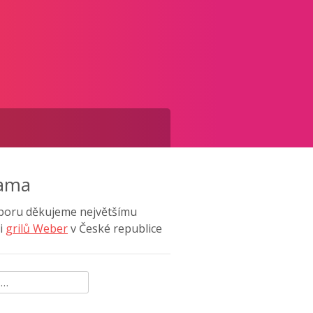
lama
poru děkujeme největšímu
i
grilů Weber
v České republice
ávání