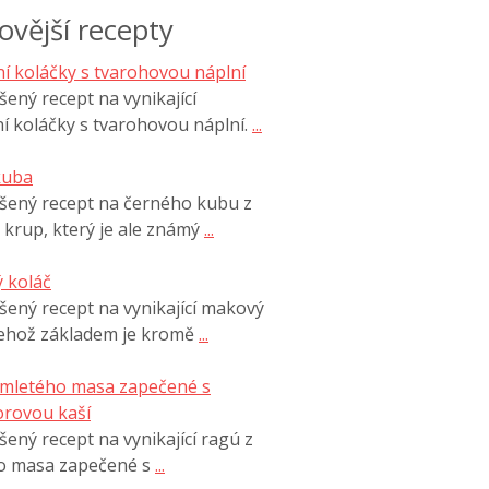
ovější recepty
í koláčky s tvarohovou náplní
ený recept na vynikající
í koláčky s tvarohovou náplní.
...
kuba
šený recept na černého kubu z
 krup, který je ale známý
...
 koláč
ený recept na vynikající makový
jehož základem je kromě
...
 mletého masa zapečené s
rovou kaší
ený recept na vynikající ragú z
o masa zapečené s
...