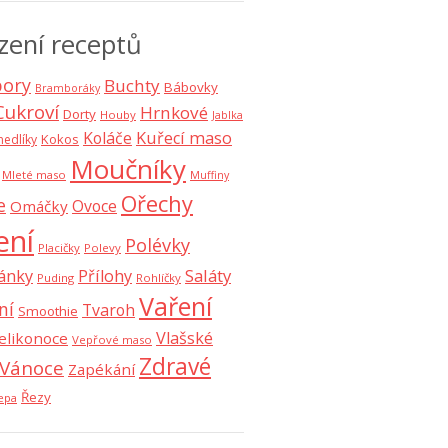
zení receptů
ory
Buchty
Bábovky
Bramboráky
Cukroví
Hrnkové
Dorty
Houby
Jablka
Koláče
Kuřecí maso
Kokos
nedlíky
Moučníky
Mleté maso
Muffiny
Ořechy
e
Ovoce
Omáčky
ení
Polévky
Placičky
Polevy
Saláty
ánky
Přílohy
Puding
Rohlíčky
Vaření
ní
Tvaroh
Smoothie
Vlašské
elikonoce
Vepřové maso
Zdravé
Vánoce
Zapékání
Řezy
epa