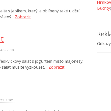
Hrnkov
Buchty
át s jablkem, který je oblíbený také u dětí.
krájený…
Zobrazit
Rek
t
Odkazy
4. 9. 2018
 ředkvičkový salát s jogurtem místo majonézy.
o salát musíte vyzkoušet.…
Zobrazit
23. 7. 2018