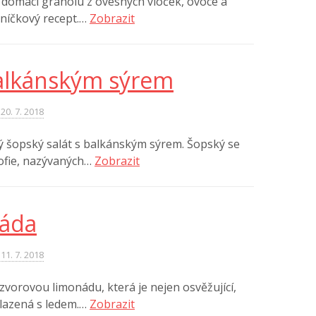
domácí granolu z ovesných vloček, ovoce a
rníčkový recept.…
Zobrazit
balkánským sýrem
20. 7. 2018
ý šopský salát s balkánským sýrem. Šopský se
Sofie, nazývaných…
Zobrazit
náda
11. 7. 2018
vorovou limonádu, která je nejen osvěžující,
chlazená s ledem.…
Zobrazit