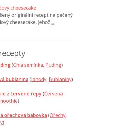
dový cheesecake
ený originální recept na pečený
dový cheesecake, jehož
...
recepty
uding
(
Chia semínka
,
Puding
)
vá bublanina
(
Jahody
,
Bublaniny
)
ie z červené řepy
(
Červená
moothie
)
á ořechová bábovka
(
Ořechy
,
y
)