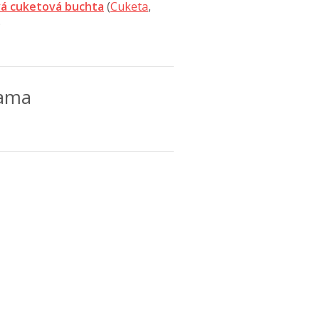
á cuketová buchta
(
Cuketa
,
)
lama