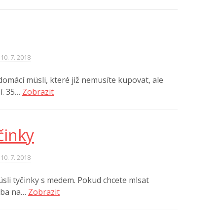
10. 7. 2018
domácí müsli, které již nemusíte kupovat, ale
í. 35…
Zobrazit
činky
10. 7. 2018
sli tyčinky s medem. Pokud chcete mlsat
řeba na…
Zobrazit