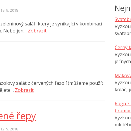
Nejn
19. 9. 2018
Svatebn
eleninový salát, který je vynikající v kombinaci
Vyzkouš
m. Nebo jen…
Zobrazit
svatebn
Černý 
Vyzkou
ječných
Makový
Vyzkouš
zolový salát z červených fazolí (můžeme použít
koláč, 
spějete…
Zobrazit
Ragú z
brambo
vené řepy
Vyzkouš
mletéh
12. 9. 2018