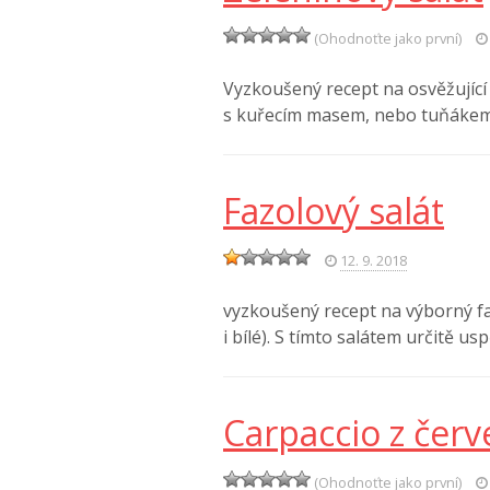
(Ohodnoťte jako první)
Vyzkoušený recept na osvěžující z
s kuřecím masem, nebo tuňáke
Fazolový salát
12. 9. 2018
vyzkoušený recept na výborný fa
i bílé). S tímto salátem určitě u
Carpaccio z čer
(Ohodnoťte jako první)