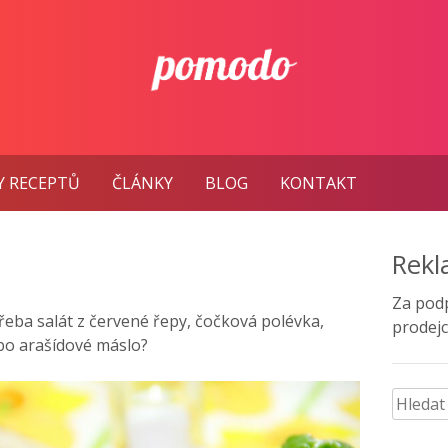
Y RECEPTŮ
ČLÁNKY
BLOG
KONTAKT
Rek
Za pod
řeba salát z červené řepy, čočková polévka,
prodejc
bo arašídové máslo?
Vyhled