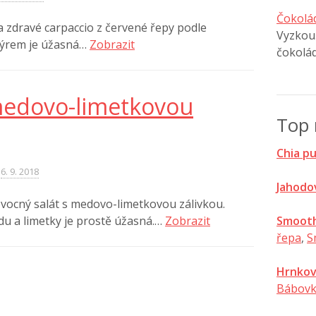
Čokolá
a zdravé carpaccio z červené řepy podle
Vyzkouš
sýrem je úžasná…
Zobrazit
čokolá
medovo-limetkovou
Top 
Chia p
6. 9. 2018
Jahodo
vocný salát s medovo-limetkovou zálivkou.
Smooth
u a limetky je prostě úžasná.…
Zobrazit
řepa
,
S
Hrnkov
Bábovk