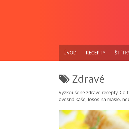
Přejít
k
obsahu
ÚVOD
RECEPTY
ŠTÍTK
Zdravé
Vyzkoušené zdravé recepty. Co t
ovesná kaše, losos na másle, ne