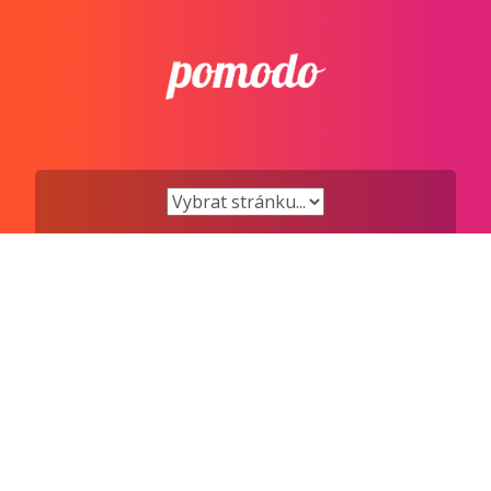
Přejít
k
obsahu