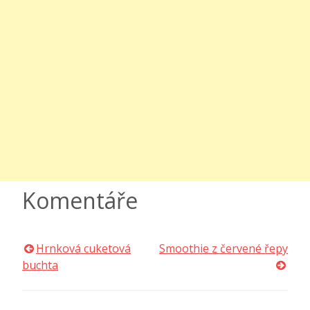
Komentáře
Hrnková cuketová
Smoothie z červené řepy
Navigace
buchta
pro