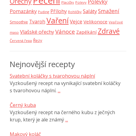
Pečení
Ořechy
Polévky
Placičky
Polevy
Smažení
Saláty
Pomazánky
Přílohy
Puding
Rohlíčky
Vaření
Vejce
Tvaroh
Velikonoce
Smoothie
Vepřové
Zdravé
Vánoce
Vlašské ořechy
Zapékání
maso
Řezy
Červená řepa
Nejnovější recepty
Svatební koláčky s tvarohovou náplní
Vyzkoušený recept na vynikající svatební koláčky
s tvarohovou náplní.
...
Černý kuba
Vyzkoušený recept na černého kubu z ječných
krup, který je ale známý
...
Makový koláč