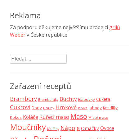
příspěvek
Reklama
Za podporu děkujeme největšímu prodejci
grilů
Weber
v České republice
Vyhledávání
Zařazení receptů
Brambory
Buchty
Cuketa
Bábovky
Bramboráky
Cukroví
Hrnkové
Dorty
Jahody
Knedlíky
Houby
Jablka
Maso
Koláče
Kuřecí maso
Kokos
Mleté maso
Moučníky
Nápoje
Ovoce
Omáčky
Muffiny