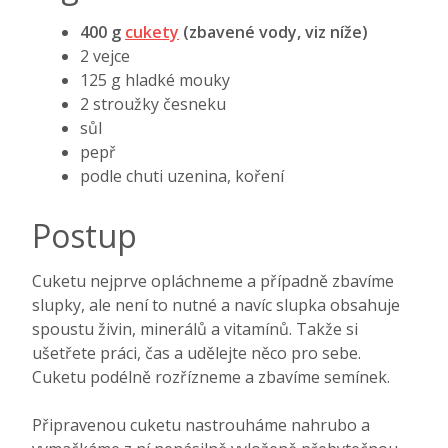
400 g
cukety
(zbavené vody, viz níže)
2 vejce
125 g hladké mouky
2 stroužky česneku
sůl
pepř
podle chuti uzenina, koření
Postup
Cuketu nejprve opláchneme a případně zbavíme
slupky, ale není to nutné a navíc slupka obsahuje
spoustu živin, minerálů a vitamínů. Takže si
ušetřete práci, čas a udělejte něco pro sebe.
Cuketu podélně rozřízneme a zbavíme semínek.
Připravenou cuketu nastrouháme nahrubo a