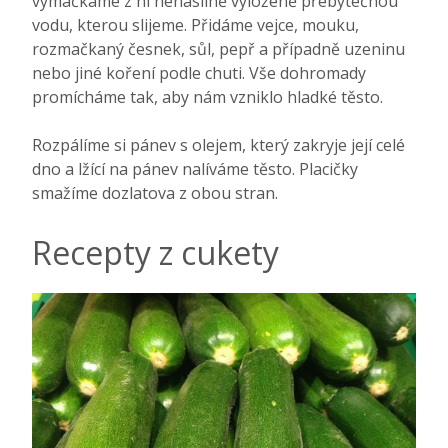
vymačkáme z ní nenásilně vyloženě přebytečnou
vodu, kterou slijeme. Přidáme vejce, mouku,
rozmačkaný česnek, sůl, pepř a případně uzeninu
nebo jiné koření podle chuti. Vše dohromady
promícháme tak, aby nám vzniklo hladké těsto.
Rozpálíme si pánev s olejem, který zakryje její celé
dno a lžící na pánev nalíváme těsto. Placičky
smažíme dozlatova z obou stran.
Recepty z cukety