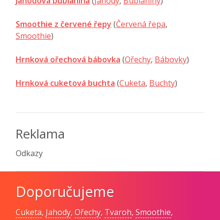
Jahodová bublanina
(
Jahody
,
Bublaniny
)
Smoothie z červené řepy
(
Červená řepa
,
Smoothie
)
Hrnková ořechová bábovka
(
Ořechy
,
Bábovky
)
Hrnková cuketová buchta
(
Cuketa
,
Buchty
)
Reklama
Odkazy
Doporučujeme
Cuketa
,
Jahody
,
Ořechy
,
Tvaroh
,
Smoothie
,