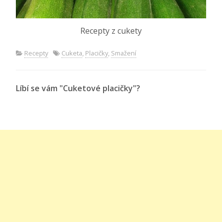
Recepty z cukety
Recepty
Cuketa
,
Placičky
,
Smažení
Líbí se vám "Cuketové placičky"?