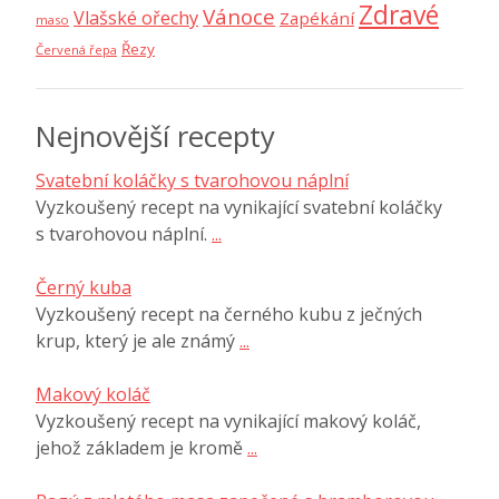
Zdravé
Vánoce
Vlašské ořechy
Zapékání
maso
Řezy
Červená řepa
Nejnovější recepty
Svatební koláčky s tvarohovou náplní
Vyzkoušený recept na vynikající svatební koláčky
s tvarohovou náplní.
...
Černý kuba
Vyzkoušený recept na černého kubu z ječných
krup, který je ale známý
...
Makový koláč
Vyzkoušený recept na vynikající makový koláč,
jehož základem je kromě
...