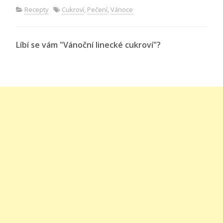
Recepty
Cukroví
,
Pečení
,
Vánoce
Líbí se vám "Vánoční linecké cukroví"?