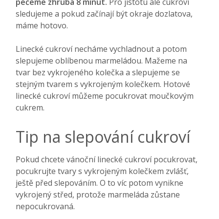
pečeme zhruba 8 minut.
Pro jistotu ale cukroví
sledujeme a pokud začínají být okraje dozlatova,
máme hotovo.
Linecké cukroví necháme vychladnout a potom
slepujeme oblíbenou marmeládou. Mažeme na
tvar bez vykrojeného kolečka a slepujeme se
stejným tvarem s vykrojeným kolečkem. Hotové
linecké cukroví můžeme pocukrovat moučkovým
cukrem.
Tip na slepování cukroví
Pokud chcete vánoční linecké cukroví pocukrovat,
pocukrujte tvary s vykrojeným kolečkem zvlášť,
ještě před slepováním. O to víc potom vynikne
vykrojený střed, protože marmeláda zůstane
nepocukrovaná.