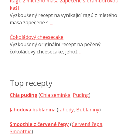
Ragú z mletého masa zapečené s bramborovou
kaší
Vyzkoušený recept na vynikající ragú z mletého
masa zapečené s
...
Čokoládový cheesecake
Vyzkoušený originální recept na pečený
čokoládový cheesecake, jehož
...
Top recepty
Chia puding
(
Chia semínka
,
Puding
)
Jahodová bublanina
(
Jahody
,
Bublaniny
)
Smoothie z červené řepy
(
Červená řepa
,
Smoothie
)