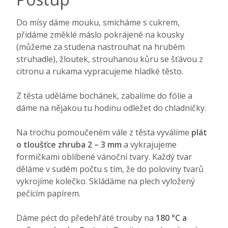
Do mísy dáme mouku, smícháme s cukrem,
přidáme změklé máslo pokrájené na kousky
(můžeme za studena nastrouhat na hrubém
struhadle), žloutek, strouhanou kůru se šťávou z
citronu a rukama vypracujeme hladké těsto.
Z těsta uděláme bochánek, zabalíme do fólie a
dáme na nějakou tu hodinu odležet do chladničky.
Na trochu pomoučeném vále z těsta vyválíme
plát
o tloušťce zhruba 2 – 3 mm
a vykrajujeme
formičkami oblíbené vánoční tvary. Každý tvar
děláme v sudém počtu s tím, že do poloviny tvarů
vykrojíme kolečko. Skládáme na plech vyložený
pečícím papírem.
Dáme péct do předehřáté trouby na
180 °C a