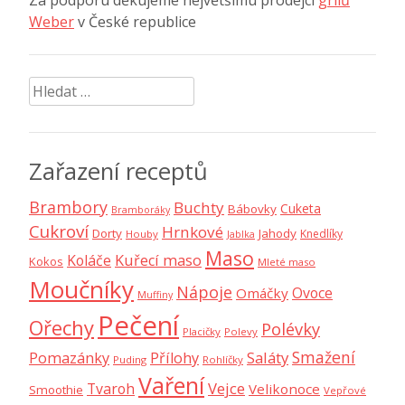
Weber
v České republice
Vyhledávání
Zařazení receptů
Brambory
Buchty
Cuketa
Bábovky
Bramboráky
Cukroví
Hrnkové
Dorty
Jahody
Knedlíky
Houby
Jablka
Maso
Koláče
Kuřecí maso
Kokos
Mleté maso
Moučníky
Nápoje
Ovoce
Omáčky
Muffiny
Pečení
Ořechy
Polévky
Placičky
Polevy
Smažení
Saláty
Pomazánky
Přílohy
Puding
Rohlíčky
Vaření
Vejce
Tvaroh
Velikonoce
Smoothie
Vepřové