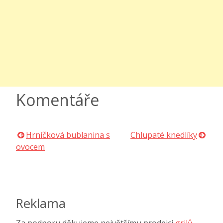
Komentáře
Hrníčková bublanina s
Chlupaté knedlíky
Navigace
ovocem
pro
příspěvek
Reklama
Za podporu děkujeme největšímu prodejci
grilů