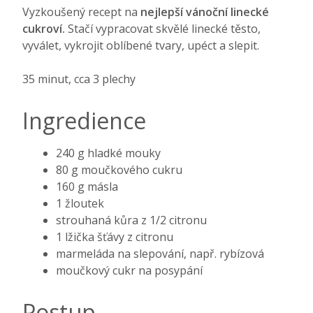
Vyzkoušený recept na
nejlepší vánoční linecké
cukroví.
Stačí vypracovat skvělé linecké těsto,
vyválet, vykrojit oblíbené tvary, upéct a slepit.
35 minut, cca 3 plechy
Ingredience
240 g hladké mouky
80 g moučkového cukru
160 g másla
1 žloutek
strouhaná kůra z 1/2 citronu
1 lžička šťávy z citronu
marmeláda na slepování, např. rybízová
moučkový cukr na posypání
Postup