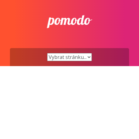
Přejít
k
obsahu