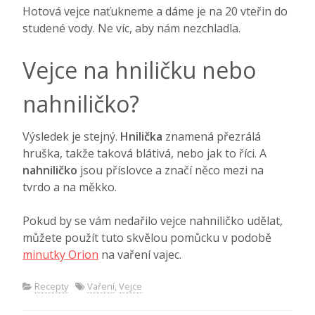
Hotová vejce naťukneme a dáme je na 20 vteřin do
studené vody. Ne víc, aby nám nezchladla.
Vejce na hniličku nebo
nahniličko?
Výsledek je stejný.
Hnilička
znamená přezrálá
hruška, takže taková blátivá, nebo jak to říci. A
nahniličko
jsou příslovce a značí něco mezi na
tvrdo a na měkko.
Pokud by se vám nedařilo vejce nahniličko udělat,
můžete použít tuto skvělou pomůcku v podobě
minutky Orion
na vaření vajec.
Recepty
Vaření
,
Vejce