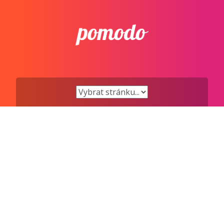
Přejít
k
obsahu