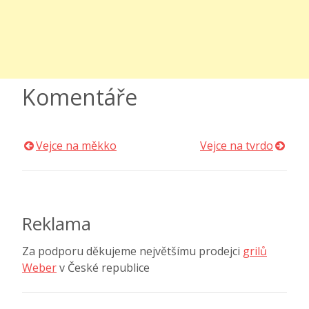
Komentáře
Vejce na měkko
Vejce na tvrdo
Navigace
pro
příspěvek
Reklama
Za podporu děkujeme největšímu prodejci
grilů
Weber
v České republice