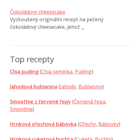
Čokoládový cheesecake
Vyzkoušený originální recept na pečený
čokoládový cheesecake, jehož
...
Top recepty
Chia puding
(
Chia semínka
,
Puding
)
Jahodová bublanina
(
Jahody
,
Bublaniny
)
Smoothie z červené řepy
(
Červená řepa
,
Smoothie
)
Hrnková ořechová bábovka
(
Ořechy
,
Bábovky
)
Hrnková cuketová buchta
(
Cuketa
,
Buchty
)