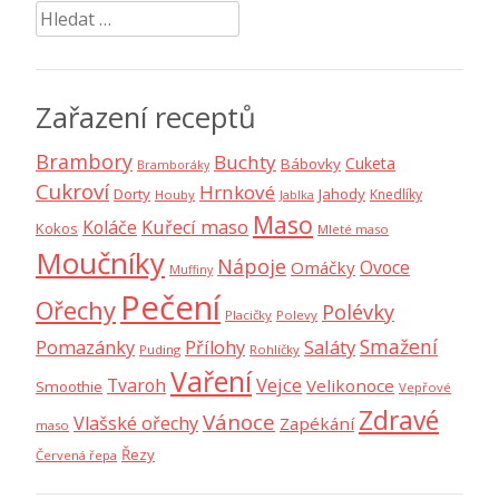
Vyhledávání
Zařazení receptů
Brambory
Buchty
Cuketa
Bábovky
Bramboráky
Cukroví
Hrnkové
Dorty
Jahody
Knedlíky
Houby
Jablka
Maso
Koláče
Kuřecí maso
Kokos
Mleté maso
Moučníky
Nápoje
Ovoce
Omáčky
Muffiny
Pečení
Ořechy
Polévky
Placičky
Polevy
Smažení
Saláty
Pomazánky
Přílohy
Puding
Rohlíčky
Vaření
Vejce
Tvaroh
Velikonoce
Smoothie
Vepřové
Zdravé
Vánoce
Vlašské ořechy
Zapékání
maso
Řezy
Červená řepa