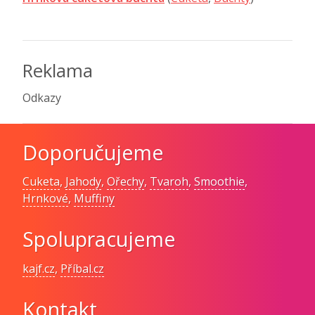
Reklama
Odkazy
Doporučujeme
Cuketa
,
Jahody
,
Ořechy
,
Tvaroh
,
Smoothie
,
Hrnkové
,
Muffiny
Spolupracujeme
kajf.cz
,
Příbal.cz
Kontakt