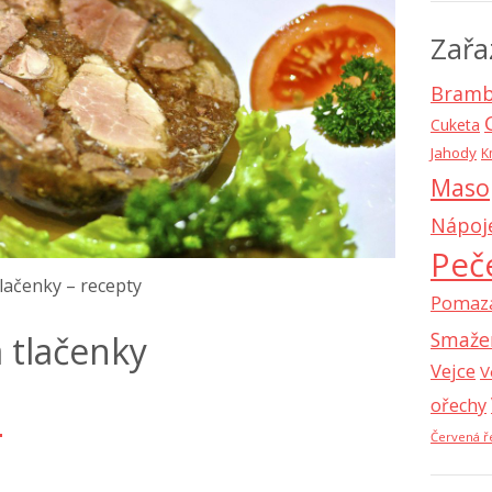
Zařa
Bramb
Cuketa
Jahody
K
Maso
Nápoj
Peč
lačenky – recepty
Pomaz
Smaže
 tlačenky
Vejce
V
ořechy
a
Červená ř