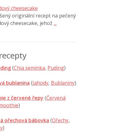
dový cheesecake
ený originální recept na pečený
dový cheesecake, jehož
...
recepty
uding
(
Chia semínka
,
Puding
)
vá bublanina
(
Jahody
,
Bublaniny
)
ie z červené řepy
(
Červená
moothie
)
á ořechová bábovka
(
Ořechy
,
y
)