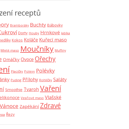
zení receptů
ory
Buchty
Bábovky
Bramboráky
Cukroví
Hrnkové
Dorty
Houby
Jablka
Koláče
Kuřecí maso
Kokos
nedlíky
Moučníky
Mleté maso
Muffiny
Ořechy
e
Ovoce
Omáčky
ení
Polévky
Placičky
Polevy
Saláty
ánky
Přílohy
Puding
Rohlíčky
Vaření
ní
Tvaroh
Smoothie
Vlašské
elikonoce
Vepřové maso
Zdravé
Vánoce
Zapékání
Řezy
epa