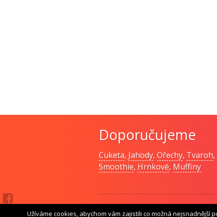
Doporučujeme
Cuketa
,
Jahody
,
Ořechy
,
Tvaroh
,
Smoothie
,
Hrnkové
,
Muffiny
© Pomodo
Užíváme cookies, abychom vám zajistili co možná nejsnadnější p