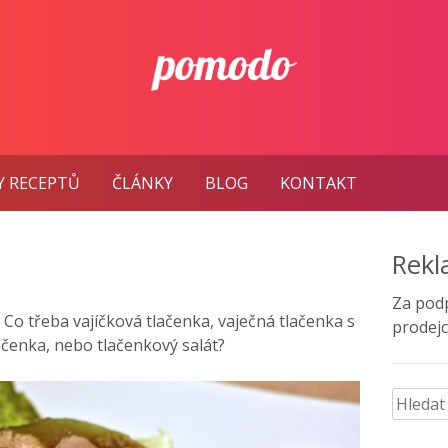
Y RECEPTŮ
ČLÁNKY
BLOG
KONTAKT
Rek
Za pod
Co třeba vajíčková tlačenka, vaječná tlačenka s
prodejc
čenka, nebo tlačenkový salát?
Vyhled