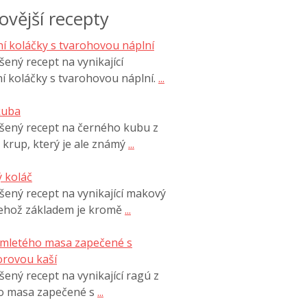
ovější recepty
í koláčky s tvarohovou náplní
ený recept na vynikající
í koláčky s tvarohovou náplní.
...
kuba
šený recept na černého kubu z
 krup, který je ale známý
...
 koláč
ený recept na vynikající makový
jehož základem je kromě
...
 mletého masa zapečené s
rovou kaší
ený recept na vynikající ragú z
o masa zapečené s
...