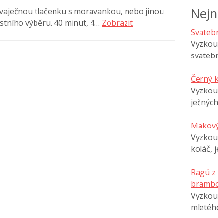
Nejn
 vaječnou tlačenku s moravankou, nebo jinou
astního výběru. 40 minut, 4…
Zobrazit
Svatebn
Vyzkouš
svatebn
Černý 
Vyzkou
ječných
Makový
Vyzkouš
koláč, 
Ragú z
brambo
Vyzkouš
mletéh