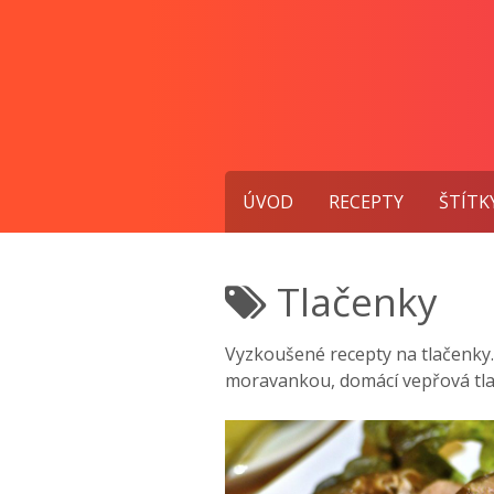
Přejít
k
obsahu
ÚVOD
RECEPTY
ŠTÍTK
Tlačenky
Vyzkoušené recepty na tlačenky. 
moravankou, domácí vepřová tla