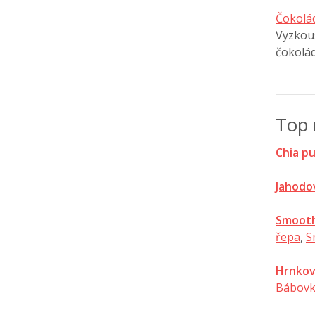
Čokolá
Vyzkouš
čokolá
Top 
Chia p
Jahodo
Smooth
řepa
,
S
Hrnkov
Bábovk