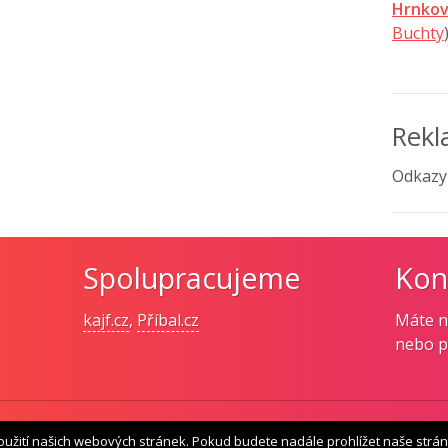
Hrnkov
Buchty
Rek
Odkazy
Spolupracujeme
Kon
kajf.cz
,
Příbal.cz
Máte n
nebo 
oužití našich webových stránek. Pokud budete nadále prohlížet naše strán