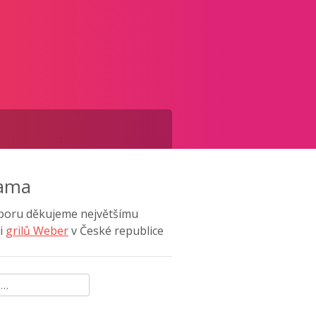
lama
poru děkujeme největšímu
i
grilů Weber
v České republice
ávání