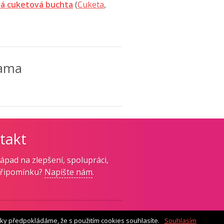
á cuketová buchta
(
Cuketa
,
)
lama
takt
ápad na zlepšení, spolupráci,
připomínku?
Napište nám
.
ky předpokládáme, že s použitím cookies souhlasíte.
Souhlasím