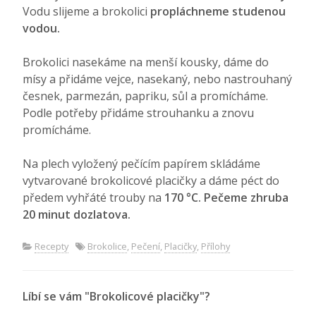
Vodu slijeme a brokolici
propláchneme studenou
vodou.
Brokolici nasekáme na menší kousky, dáme do
mísy a přidáme vejce, nasekaný, nebo nastrouhaný
česnek, parmezán, papriku, sůl a promícháme.
Podle potřeby přidáme strouhanku a znovu
promícháme.
Na plech vyložený pečícím papírem skládáme
vytvarované brokolicové placičky a dáme péct do
předem vyhřáté trouby na
170 °C. Pečeme zhruba
20 minut dozlatova.
Recepty
Brokolice
,
Pečení
,
Placičky
,
Přílohy
Líbí se vám "Brokolicové placičky"?