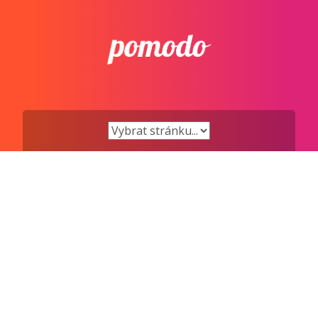
Přejít
k
obsahu