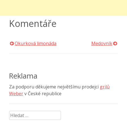
Komentáře
Okurková limonáda
Medovník
Navigace
pro
příspěvek
Reklama
Za podporu děkujeme největšímu prodejci
grilů
Weber
v České republice
Vyhledávání