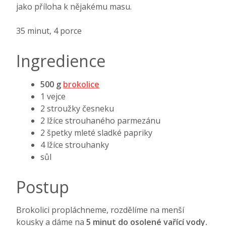
jako příloha k nějakému masu.
35 minut, 4 porce
Ingredience
500 g
brokolice
1 vejce
2 stroužky česneku
2 lžíce strouhaného parmezánu
2 špetky mleté sladké papriky
4 lžíce strouhanky
sůl
Postup
Brokolici propláchneme, rozdělíme na menší
kousky a dáme na
5 minut do osolené vařící vody.