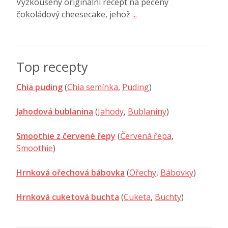
Vyzkoušený originální recept na pečený
čokoládový cheesecake, jehož
...
Top recepty
Chia puding
(
Chia semínka
,
Puding
)
Jahodová bublanina
(
Jahody
,
Bublaniny
)
Smoothie z červené řepy
(
Červená řepa
,
Smoothie
)
Hrnková ořechová bábovka
(
Ořechy
,
Bábovky
)
Hrnková cuketová buchta
(
Cuketa
,
Buchty
)