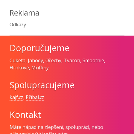
Reklama
Odkazy
Doporučujeme
Cuketa
,
Jahody
,
Ořechy
,
Tvaroh
,
Smoothie
,
Hrnkové
,
Muffiny
Spolupracujeme
kajf.cz
,
Příbal.cz
Kontakt
Máte nápad na zlepšení, spolupráci, nebo