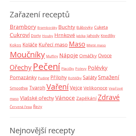
Zařazení receptů
Brambory
Buchty
Cuketa
Bábovky
Bramboráky
Cukroví
Hrnkové
Dorty
Jahody
Knedlíky
Houby
Jablka
Maso
Koláče
Kuřecí maso
Kokos
Mleté maso
Moučníky
Nápoje
Ovoce
Omáčky
Muffiny
Pečení
Ořechy
Polévky
Placičky
Polevy
Smažení
Saláty
Pomazánky
Přílohy
Puding
Rohlíčky
Vaření
Vejce
Tvaroh
Velikonoce
Smoothie
Vepřové
Zdravé
Vánoce
Vlašské ořechy
Zapékání
maso
Řezy
Červená řepa
Nejnovější recepty