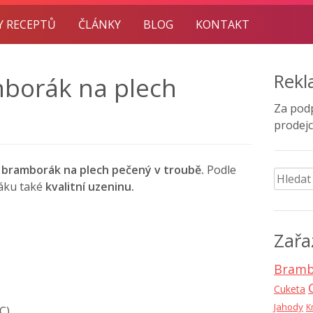
Y RECEPTŮ
ČLÁNKY
BLOG
KONTAKT
Rek
borák na plech
Za pod
prodejc
 bramborák na plech pečený v troubě.
Podle
Vyhled
áku také
kvalitní uzeninu.
Zařa
Bramb
Cuketa
Jahody
K
C)