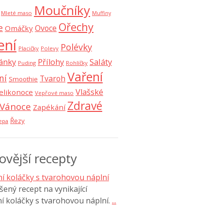
Moučníky
Mleté maso
Muffiny
Ořechy
e
Ovoce
Omáčky
ení
Polévky
Placičky
Polevy
Saláty
ánky
Přílohy
Puding
Rohlíčky
Vaření
ní
Tvaroh
Smoothie
Vlašské
elikonoce
Vepřové maso
Zdravé
Vánoce
Zapékání
Řezy
epa
ovější recepty
í koláčky s tvarohovou náplní
ený recept na vynikající
í koláčky s tvarohovou náplní.
...