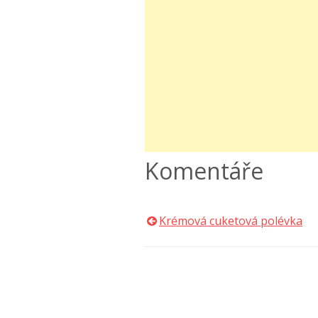
Komentáře
Krémová cuketová polévka
Navigace
pro
příspěvek