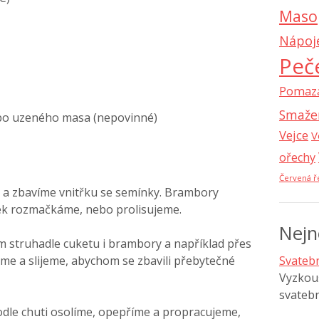
Maso
Nápoj
Peč
Pomaz
Smaže
nebo uzeného masa (nepovinné)
Vejce
V
ořechy
Červená ř
a zbavíme vnitřku se semínky. Brambory
k rozmačkáme, nebo prolisujeme.
Nejn
struhadle cuketu i brambory a například přes
me a slijeme, abychom se zbavili přebytečné
Svatebn
Vyzkouš
svatebn
podle chuti osolíme, opepříme a propracujeme,