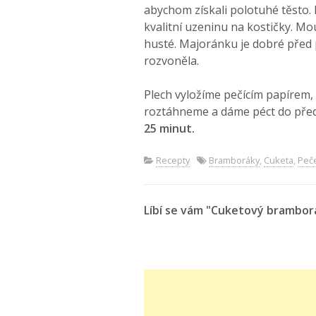
abychom získali polotuhé těsto.
kvalitní uzeninu na kostičky. M
husté. Majoránku je dobré před 
rozvoněla.
Plech vyložíme pečícím papírem,
roztáhneme a dáme péct do pře
25 minut.
Recepty
Bramboráky
,
Cuketa
,
Peč
Líbí se vám "Cuketový brambor