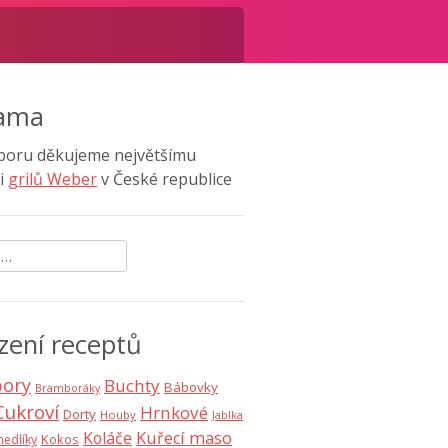
lama
poru děkujeme největšímu
i
grilů Weber
v České republice
ávání
zení receptů
ory
Buchty
Bábovky
Bramboráky
Cukroví
Hrnkové
Dorty
Houby
Jablka
Koláče
Kuřecí maso
Kokos
nedlíky