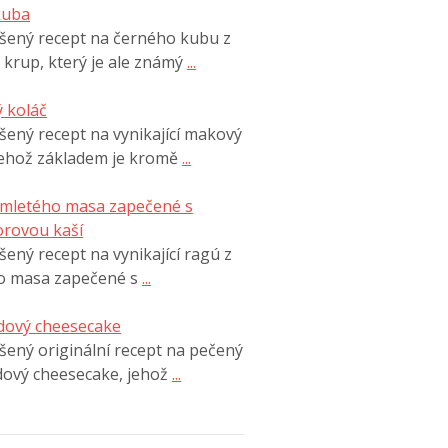
kuba
šený recept na černého kubu z
 krup, který je ale známý
...
 koláč
ený recept na vynikající makový
jehož základem je kromě
...
 mletého masa zapečené s
rovou kaší
ený recept na vynikající ragú z
o masa zapečené s
...
dový cheesecake
ený originální recept na pečený
dový cheesecake, jehož
...