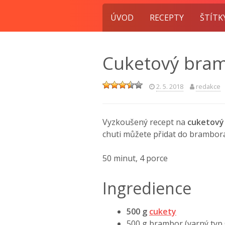
ÚVOD
RECEPTY
ŠTÍTK
Cuketový bram
2. 5. 2018
redakce
Vyzkoušený recept na
cuketový
chuti můžete přidat do brambor
50 minut, 4 porce
Ingredience
500 g
cukety
500 g brambor (varný typ 