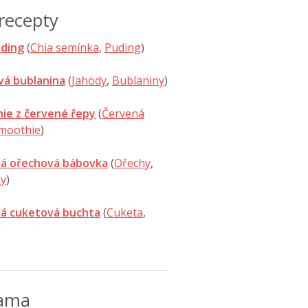
recepty
uding
(
Chia semínka
,
Puding
)
vá bublanina
(
Jahody
,
Bublaniny
)
ie z červené řepy
(
Červená
moothie
)
á ořechová bábovka
(
Ořechy
,
y
)
á cuketová buchta
(
Cuketa
,
)
lama