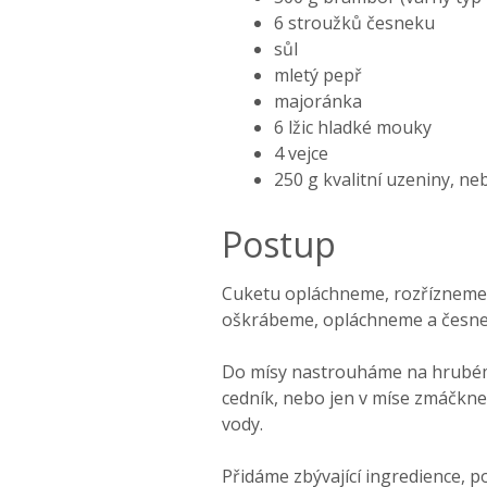
6 stroužků česneku
sůl
mletý pepř
majoránka
6 lžic hladké mouky
4 vejce
250 g kvalitní uzeniny, 
Postup
Cuketu opláchneme, rozřízneme 
oškrábeme, opláchneme a česne
Do mísy nastrouháme na hrubém 
cedník, nebo jen v míse zmáčkne
vody.
Přidáme zbývající ingredience, 