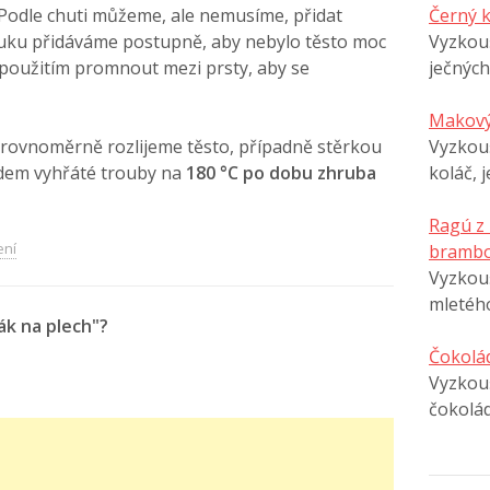
 Podle chuti můžeme, ale nemusíme, přidat
Černý 
ouku přidáváme postupně, aby nebylo těsto moc
Vyzkou
použitím promnout mezi prsty, aby se
ječných
Makový
 rovnoměrně rozlijeme těsto, případně stěrkou
Vyzkouš
dem vyhřáté trouby na
180 °C po dobu zhruba
koláč, 
Ragú z
ení
brambo
Vyzkouš
mletéh
ák na plech"?
Čokolá
Vyzkouš
čokolá