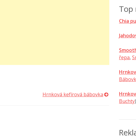
Top 
Chia p
Jahodo
Smooth
řepa
,
S
Hrnkov
Bábovk
Hrnkov
Hrnková kefírová bábovka
Buchty
Rek