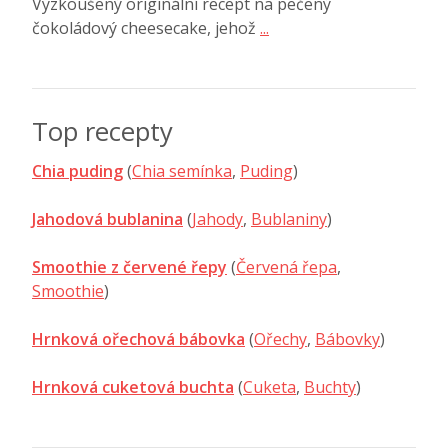
Vyzkoušený originální recept na pečený
čokoládový cheesecake, jehož
...
Top recepty
Chia puding
(
Chia semínka
,
Puding
)
Jahodová bublanina
(
Jahody
,
Bublaniny
)
Smoothie z červené řepy
(
Červená řepa
,
Smoothie
)
Hrnková ořechová bábovka
(
Ořechy
,
Bábovky
)
Hrnková cuketová buchta
(
Cuketa
,
Buchty
)