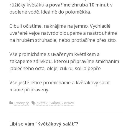
růžičky květáku a
povaříme zhruba 10 minut
v
osolené vodě. Ideálně do poloměkka.
Cibuli očistíme, nakrájíme na jemno. Vychladlé
uvařené vejce natvrdo oloupeme a nastrouháme
na hrubém struhadle, nebo protlačíme přes síto.
Vše promícháme s uvařeným květákem a
zakapeme zálivkou, kterou připravíme smícháním
jablečného octa, oleje, cukru, soli a pepře.
Vše ještě lehce promícháme a květákový salát
máme připravený.
Recepty
Květák
,
Saláty
,
Zdravé
Líbí se vám "Květákový salát"?