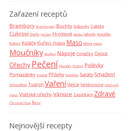
Zařazení receptů
Brambory
Buchty
Cuketa
Bábovky
Bramboráky
Cukroví
Hrnkové
Dorty
Jahody
Knedlíky
Houby
Jablka
Maso
Koláče
Kuřecí maso
Kokos
Mleté maso
Moučníky
Nápoje
Ovoce
Omáčky
Muffiny
Pečení
Ořechy
Polévky
Placičky
Polevy
Smažení
Saláty
Pomazánky
Přílohy
Puding
Rohlíčky
Vaření
Vejce
Tvaroh
Velikonoce
Smoothie
Vepřové
Zdravé
Vánoce
Vlašské ořechy
Zapékání
maso
Řezy
Červená řepa
Nejnovější recepty