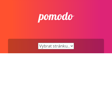
Přejít
k
obsahu