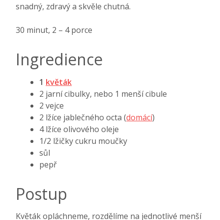
snadný, zdravý a skvěle chutná.
30 minut, 2 – 4 porce
Ingredience
1
květák
2 jarní cibulky, nebo 1 menší cibule
2 vejce
2 lžíce jablečného octa (
domácí
)
4 lžíce olivového oleje
1/2 lžičky cukru moučky
sůl
pepř
Postup
Květák opláchneme, rozdělíme na jednotlivé menší