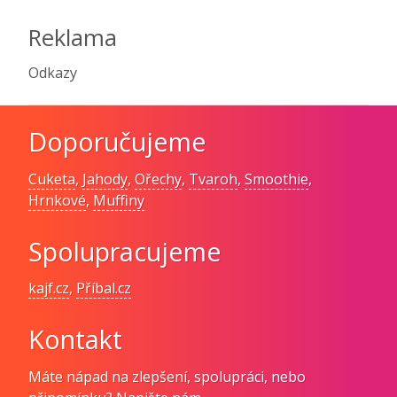
Reklama
Odkazy
Doporučujeme
Cuketa
,
Jahody
,
Ořechy
,
Tvaroh
,
Smoothie
,
Hrnkové
,
Muffiny
Spolupracujeme
kajf.cz
,
Příbal.cz
Kontakt
Máte nápad na zlepšení, spolupráci, nebo