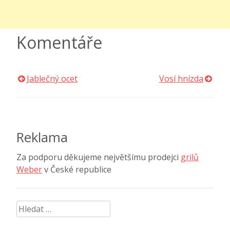
Komentáře
Jablečný ocet
Vosí hnízda
Navigace
pro
příspěvek
Reklama
Za podporu děkujeme největšímu prodejci
grilů
Weber
v České republice
Vyhledávání