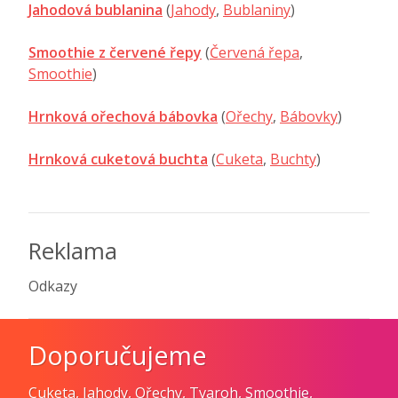
Jahodová bublanina
(
Jahody
,
Bublaniny
)
Smoothie z červené řepy
(
Červená řepa
,
Smoothie
)
Hrnková ořechová bábovka
(
Ořechy
,
Bábovky
)
Hrnková cuketová buchta
(
Cuketa
,
Buchty
)
Reklama
Odkazy
Doporučujeme
Cuketa
,
Jahody
,
Ořechy
,
Tvaroh
,
Smoothie
,