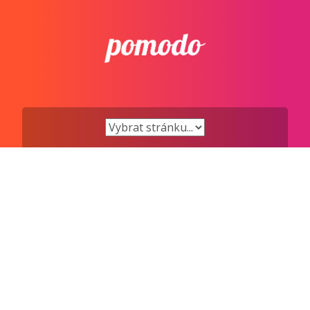
Přejít
k
obsahu