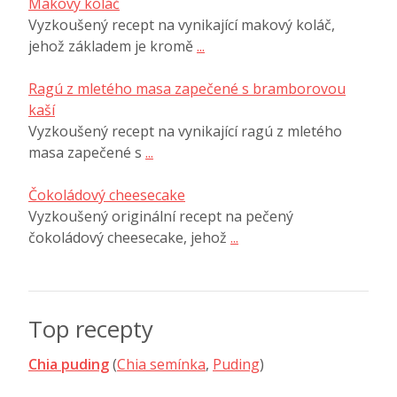
Makový koláč
Vyzkoušený recept na vynikající makový koláč,
jehož základem je kromě
...
Ragú z mletého masa zapečené s bramborovou
kaší
Vyzkoušený recept na vynikající ragú z mletého
masa zapečené s
...
Čokoládový cheesecake
Vyzkoušený originální recept na pečený
čokoládový cheesecake, jehož
...
Top recepty
Chia puding
(
Chia semínka
,
Puding
)