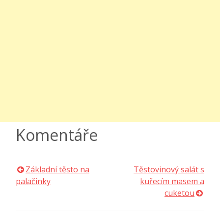
Komentáře
Základní těsto na
Těstovinový salát s
Navigace
palačinky
kuřecím masem a
cuketou
pro