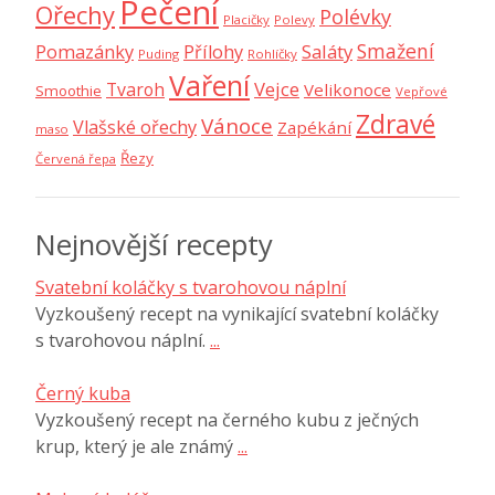
Pečení
Ořechy
Polévky
Placičky
Polevy
Smažení
Saláty
Pomazánky
Přílohy
Puding
Rohlíčky
Vaření
Vejce
Tvaroh
Velikonoce
Smoothie
Vepřové
Zdravé
Vánoce
Vlašské ořechy
Zapékání
maso
Řezy
Červená řepa
Nejnovější recepty
Svatební koláčky s tvarohovou náplní
Vyzkoušený recept na vynikající svatební koláčky
s tvarohovou náplní.
...
Černý kuba
Vyzkoušený recept na černého kubu z ječných
krup, který je ale známý
...