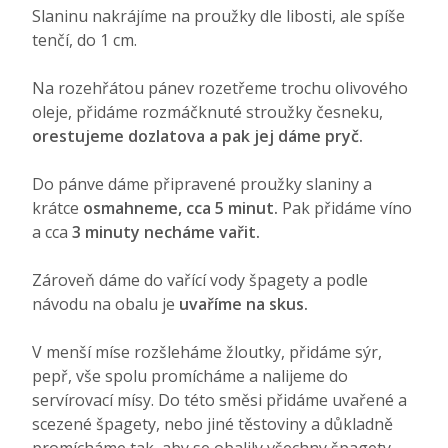
Slaninu nakrájíme na proužky dle libosti, ale spíše
tenčí, do 1 cm.
Na rozehřátou pánev rozetřeme trochu olivového
oleje, přidáme rozmáčknuté stroužky česneku,
orestujeme dozlatova a pak jej dáme pryč.
Do pánve dáme připravené proužky slaniny a
krátce
osmahneme, cca 5 minut.
Pak přidáme víno
a cca
3 minuty necháme vařit.
Zároveň dáme do vařící vody špagety a podle
návodu na obalu je
uvaříme na skus.
V menší míse rozšleháme žloutky, přidáme sýr,
pepř, vše spolu promícháme a nalijeme do
servírovací mísy. Do této směsi přidáme uvařené a
scezené špagety, nebo jiné těstoviny a důkladně