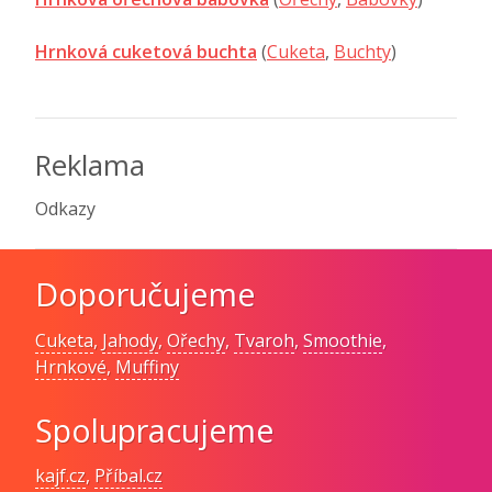
Hrnková cuketová buchta
(
Cuketa
,
Buchty
)
Reklama
Odkazy
Doporučujeme
Cuketa
,
Jahody
,
Ořechy
,
Tvaroh
,
Smoothie
,
Hrnkové
,
Muffiny
Spolupracujeme
kajf.cz
,
Příbal.cz