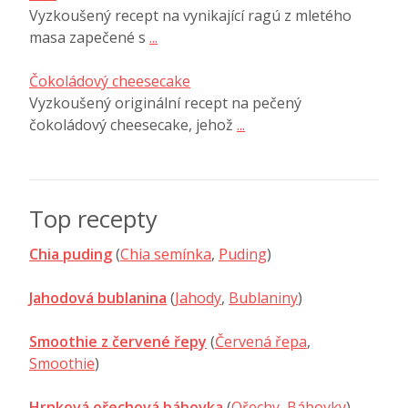
Vyzkoušený recept na vynikající ragú z mletého
masa zapečené s
...
Čokoládový cheesecake
Vyzkoušený originální recept na pečený
čokoládový cheesecake, jehož
...
Top recepty
Chia puding
(
Chia semínka
,
Puding
)
Jahodová bublanina
(
Jahody
,
Bublaniny
)
Smoothie z červené řepy
(
Červená řepa
,
Smoothie
)
Hrnková ořechová bábovka
(
Ořechy
,
Bábovky
)