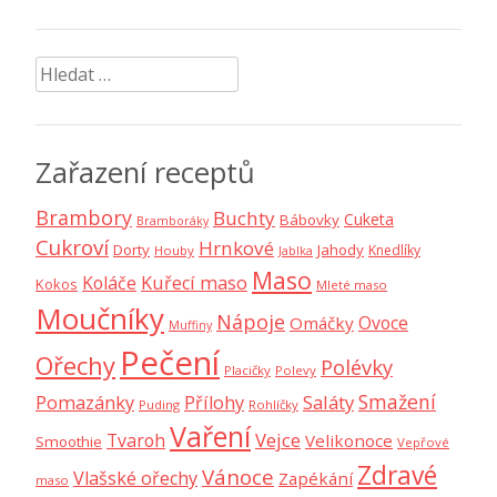
Vyhledávání
Zařazení receptů
Brambory
Buchty
Cuketa
Bábovky
Bramboráky
Cukroví
Hrnkové
Dorty
Jahody
Knedlíky
Houby
Jablka
Maso
Koláče
Kuřecí maso
Kokos
Mleté maso
Moučníky
Nápoje
Ovoce
Omáčky
Muffiny
Pečení
Ořechy
Polévky
Placičky
Polevy
Smažení
Saláty
Pomazánky
Přílohy
Puding
Rohlíčky
Vaření
Vejce
Tvaroh
Velikonoce
Smoothie
Vepřové
Zdravé
Vánoce
Vlašské ořechy
Zapékání
maso