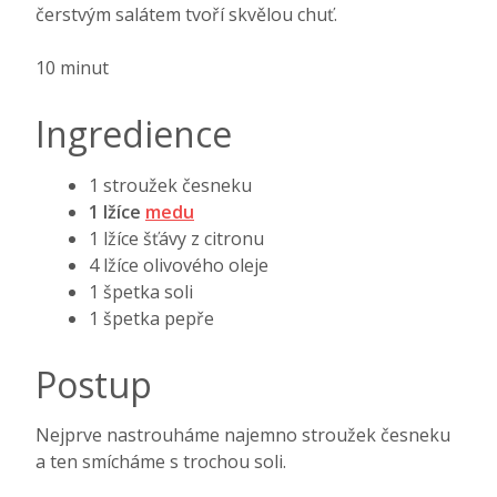
čerstvým salátem tvoří skvělou chuť.
10 minut
Ingredience
1 stroužek česneku
1 lžíce
medu
1 lžíce šťávy z citronu
4 lžíce olivového oleje
1 špetka soli
1 špetka pepře
Postup
Nejprve nastrouháme najemno stroužek česneku
a ten smícháme s trochou soli.