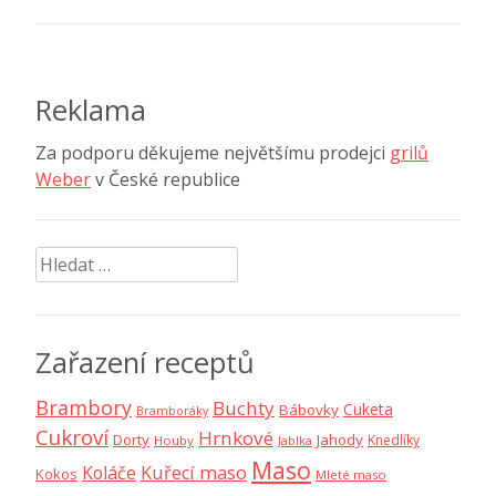
pro
příspěvek
Reklama
Za podporu děkujeme největšímu prodejci
grilů
Weber
v České republice
Vyhledávání
Zařazení receptů
Brambory
Buchty
Cuketa
Bábovky
Bramboráky
Cukroví
Hrnkové
Dorty
Jahody
Knedlíky
Houby
Jablka
Maso
Koláče
Kuřecí maso
Kokos
Mleté maso