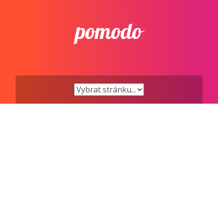
Přejít
k
obsahu