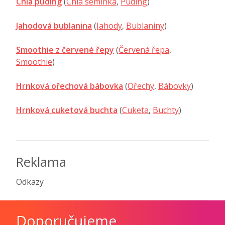
Chia puding
(
Chia semínka
,
Puding
)
Jahodová bublanina
(
Jahody
,
Bublaniny
)
Smoothie z červené řepy
(
Červená řepa
,
Smoothie
)
Hrnková ořechová bábovka
(
Ořechy
,
Bábovky
)
Hrnková cuketová buchta
(
Cuketa
,
Buchty
)
Reklama
Odkazy
Doporučujeme