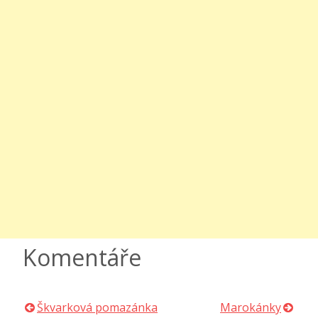
Komentáře
Škvarková pomazánka
Marokánky
Navigace