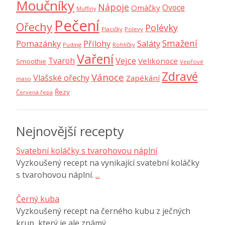
Moučníky
Nápoje
Ovoce
Omáčky
Muffiny
Pečení
Ořechy
Polévky
Placičky
Polevy
Smažení
Saláty
Pomazánky
Přílohy
Puding
Rohlíčky
Vaření
Vejce
Tvaroh
Velikonoce
Smoothie
Vepřové
Zdravé
Vánoce
Vlašské ořechy
Zapékání
maso
Řezy
Červená řepa
Nejnovější recepty
Svatební koláčky s tvarohovou náplní
Vyzkoušený recept na vynikající svatební koláčky
s tvarohovou náplní.
...
Černý kuba
Vyzkoušený recept na černého kubu z ječných
krup, který je ale známý
...