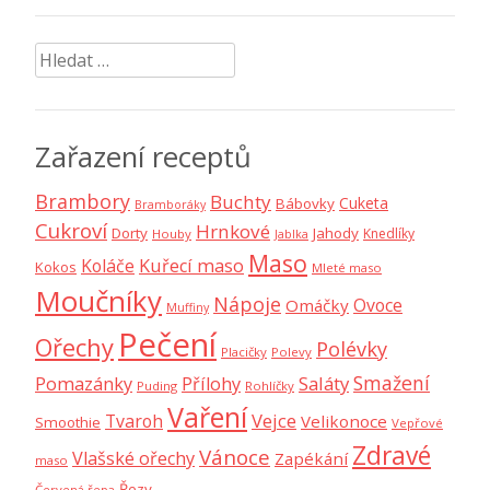
Vyhledávání
Zařazení receptů
Brambory
Buchty
Cuketa
Bábovky
Bramboráky
Cukroví
Hrnkové
Dorty
Jahody
Knedlíky
Houby
Jablka
Maso
Koláče
Kuřecí maso
Kokos
Mleté maso
Moučníky
Nápoje
Ovoce
Omáčky
Muffiny
Pečení
Ořechy
Polévky
Placičky
Polevy
Smažení
Saláty
Pomazánky
Přílohy
Puding
Rohlíčky
Vaření
Vejce
Tvaroh
Velikonoce
Smoothie
Vepřové
Zdravé
Vánoce
Vlašské ořechy
Zapékání
maso
Řezy
Červená řepa