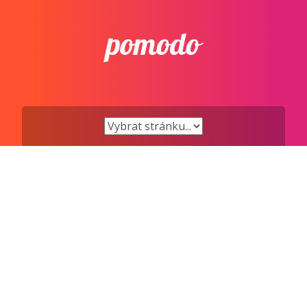
Přejít
k
obsahu