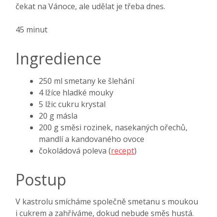
čekat na Vánoce, ale udělat je třeba dnes.
45 minut
Ingredience
250 ml smetany ke šlehání
4 lžíce hladké mouky
5 lžic cukru krystal
20 g másla
200 g směsi rozinek, nasekaných ořechů,
mandlí a kandovaného ovoce
čokoládová poleva (
recept
)
Postup
V kastrolu smícháme společně smetanu s moukou
i cukrem a zahříváme, dokud nebude směs hustá.