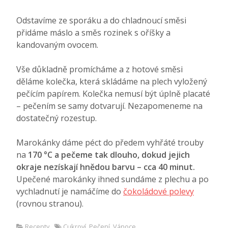
Odstavíme ze sporáku a do chladnoucí směsi
přidáme máslo a směs rozinek s oříšky a
kandovaným ovocem.
Vše důkladně promícháme a z hotové směsi
děláme kolečka, která skládáme na plech vyložený
pečícím papírem. Kolečka nemusí být úplně placaté
– pečením se samy dotvarují. Nezapomeneme na
dostatečný rozestup.
Marokánky dáme péct do předem vyhřáté trouby
na
170 °C a pečeme tak dlouho, dokud jejich
okraje nezískají hnědou barvu – cca 40 minut.
Upečené marokánky ihned sundáme z plechu a po
vychladnutí je namáčíme do
čokoládové polevy
(rovnou stranou).
Recepty
Cukroví
,
Pečení
,
Vánoce