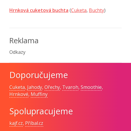
Hrnková cuketová buchta
(
Cuketa
,
Buchty
)
Reklama
Odkazy
Doporučujeme
Cuketa
,
Jahody
,
Ořechy
,
Tvaroh
,
Smoothie
,
Hrnkové
,
Muffiny
Spolupracujeme
kajf.cz
,
Příbal.cz