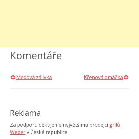
Komentáře
Medová zálivka
Křenová omáčka
Navigace
pro
příspěvek
Reklama
Za podporu děkujeme největšímu prodejci
grilů
Weber
v České republice