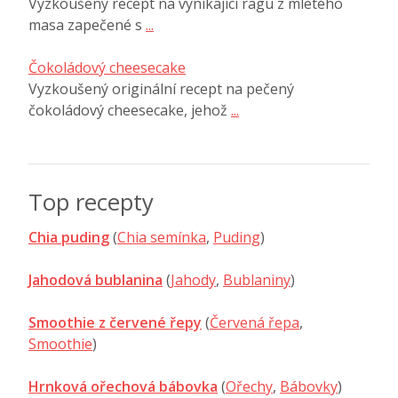
Vyzkoušený recept na vynikající ragú z mletého
masa zapečené s
...
Čokoládový cheesecake
Vyzkoušený originální recept na pečený
čokoládový cheesecake, jehož
...
Top recepty
Chia puding
(
Chia semínka
,
Puding
)
Jahodová bublanina
(
Jahody
,
Bublaniny
)
Smoothie z červené řepy
(
Červená řepa
,
Smoothie
)
Hrnková ořechová bábovka
(
Ořechy
,
Bábovky
)